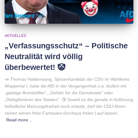
AKTUELLES
„Verfassungsschutz“ – Politische
Neutralität wird völlig
überbewertet! 🤡
📣 Thomas Haldenwang, Spitzenkandidat der CDU im Wahlkreis
Wuppertal I, hatte die AfD in der Vergangenheit u.a. tituliert mit
„geistige Brandstifter“, „Gefahr für die Demokratie“ oder
„Delegitimierer des Staates“. 🤥 Soweit es die gerade in Auflösung
befindliche Meinungsfreiheit noch erlaubt, darf der CDU-Mann
seinen wirren Hetz-Fantasien durchaus freien Lauf lassen.
Read more…