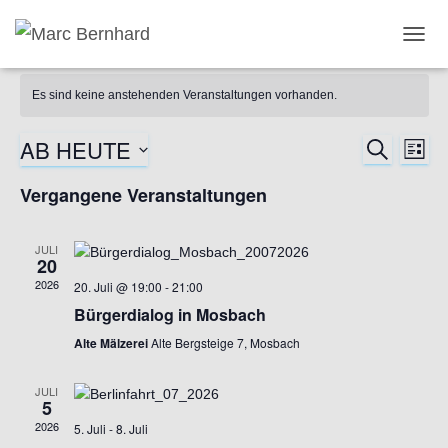
TOGG
Es sind keine anstehenden Veranstaltungen vorhanden.
AB HEUTE
SUCHE
Ver
Verans
LIST
Datum
Ans
Vergangene Veranstaltungen
Suche
wählen.
Nav
und
JULI
20
2026
Ansich
20. Juli @ 19:00
-
21:00
Bürgerdialog in Mosbach
Naviga
Alte Mälzerei
Alte Bergsteige 7, Mosbach
JULI
5
2026
5. Juli
-
8. Juli