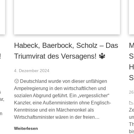
Habeck, Baerbock, Scholz – Das
M
!
Triumvirat des Versagens! 🔱
S
H
4. Dezember 2024
S
🤢 Deutschland wurde von dieser unfähigen
Ampelregierung in den wirtschaftlichen und
s
26
sozialen Abgrund geführt. Ein „vergesslicher“
r,
Kanzler, eine Außenministerin ohne Englisch-
📉
Kenntnisse und ein Märchenonkel als
Ze
en
Wirtschaftsminister wären in der freien…
un
Th
Weiterlesen
bi