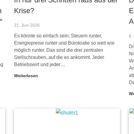
n
Krise?
E
“
A
21. Juni 2026
Es könnte so einfach sein: Steuern runter,
6.
Energiepreise runter und Bürokratie so weit wie
Di
möglich runter. Das sind die drei zentralen
Ni
Stellschrauben, auf die es ankommt. Jeder
We
ng
Betriebswirt und jeder…
Ar
ab
Weiterlesen
De
We