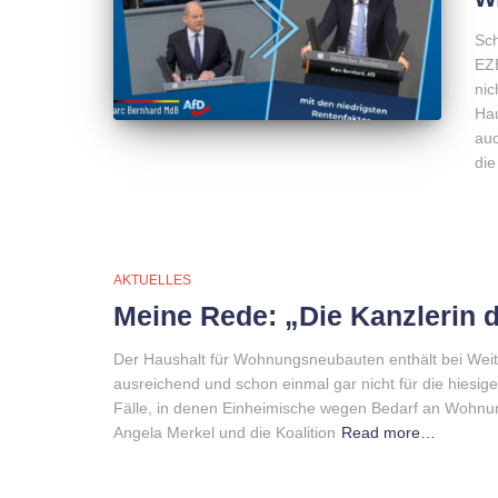
Sch
EZB
nic
Hau
auc
die
AKTUELLES
Meine Rede: „Die Kanzlerin
Der Haushalt für Wohnungsneubauten enthält bei Weitem
ausreichend und schon einmal gar nicht für die hies
Fälle, in denen Einheimische wegen Bedarf an Wohnu
Angela Merkel und die Koalition
Read more…