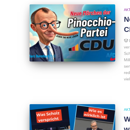
AK
N
C
🤡 
ver
Sch
Mil
sen
red
vie
AK
W
w