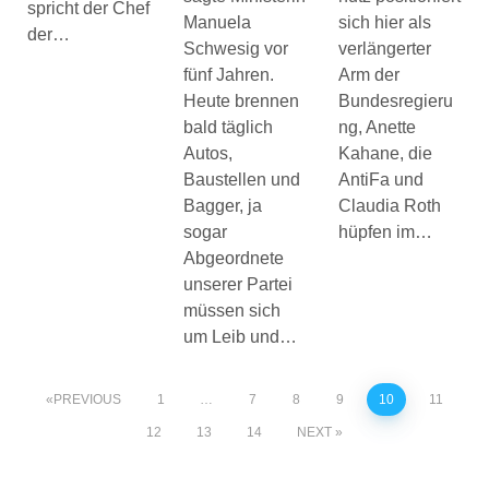
spricht der Chef
Manuela
sich hier als
der…
Schwesig vor
verlängerter
fünf Jahren.
Arm der
Heute brennen
Bundesregieru
bald täglich
ng, Anette
Autos,
Kahane, die
Baustellen und
AntiFa und
Bagger, ja
Claudia Roth
sogar
hüpfen im…
Abgeordnete
unserer Partei
müssen sich
um Leib und…
PREVIOUS
1
…
7
8
9
10
11
12
13
14
NEXT