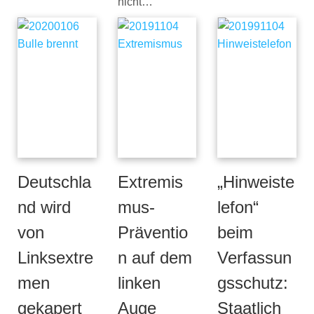
nicht…
Deutschla
Extremis
„Hinweiste
nd wird
mus-
lefon“
von
Präventio
beim
Linksextre
n auf dem
Verfassun
men
linken
gsschutz:
gekapert
Auge
Staatlich