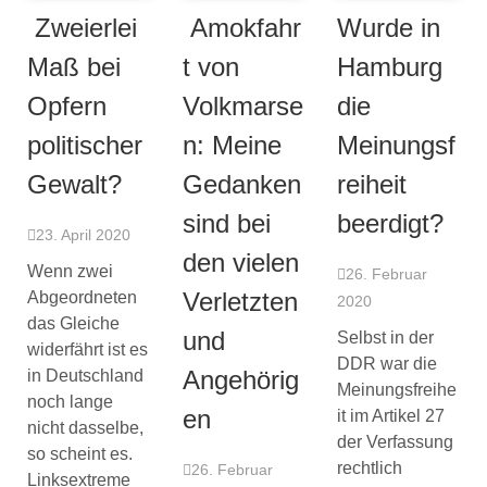
Zweierlei
Amokfahr
Wurde in
Maß bei
t von
Hamburg
Opfern
Volkmarse
die
politischer
n: Meine
Meinungsf
Gewalt?
Gedanken
reiheit
sind bei
beerdigt?
23. April 2020
den vielen
Wenn zwei
26. Februar
Verletzten
Abgeordneten
2020
das Gleiche
und
Selbst in der
widerfährt ist es
DDR war die
Angehörig
in Deutschland
Meinungsfreihe
noch lange
en
it im Artikel 27
nicht dasselbe,
der Verfassung
so scheint es.
rechtlich
26. Februar
Linksextreme