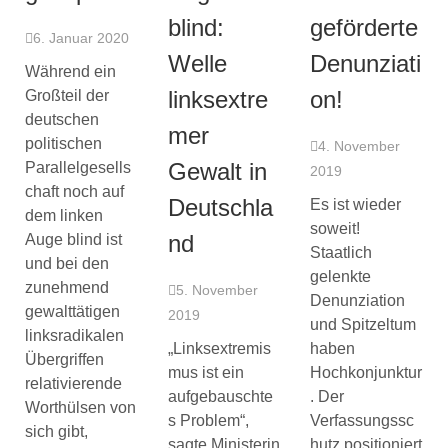
blind:
geförderte
6. Januar 2020
Welle
Denunziati
Während ein
linksextre
on!
Großteil der
deutschen
mer
politischen
4. November
Gewalt in
Parallelgesells
2019
chaft noch auf
Deutschla
Es ist wieder
dem linken
soweit!
nd
Auge blind ist
Staatlich
und bei den
gelenkte
zunehmend
5. November
Denunziation
gewalttätigen
2019
und Spitzeltum
linksradikalen
„Linksextremis
haben
Übergriffen
mus ist ein
Hochkonjunktur
relativierende
aufgebauschte
. Der
Worthülsen von
s Problem“,
Verfassungssc
sich gibt,
sagte Ministerin
hutz positioniert