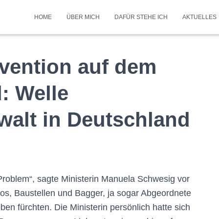
HOME
ÜBER MICH
DAFÜR STEHE ICH
AKTUELLES
vention auf dem
: Welle
walt in Deutschland
Problem“
, sagte Ministerin Manuela
Schwesig
vor
tos, Baustellen und Bagger, ja sogar Abgeordnete
en fürchten. Die Ministerin persönlich
hat
te
sich