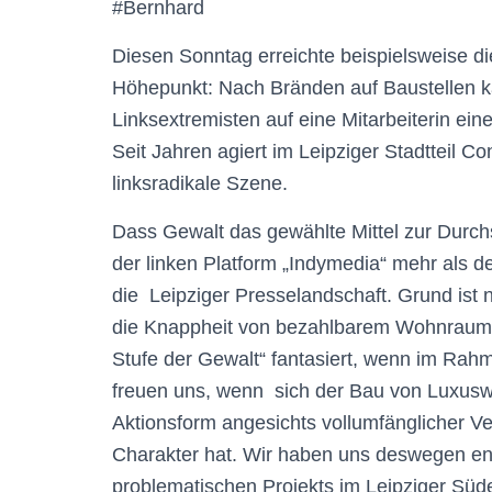
#Bernhard
Diesen Sonntag erreichte
beispielsweise
di
Höhepunkt:
N
ach
Brände
n
auf Baustellen
k
Linksextremisten
auf eine Mitarbeiter
in ein
Seit Jahren agiert im Leipziger Stadtteil
Con
linksradikale Szene.
Dass
Gewalt das gewählte Mittel zur Durchs
der
linken
Platform
„
Indymedia
“
mehr als deu
die Leipziger Presselandschaft. Grund ist n
die Knappheit von bezahlbarem Wohnraum,
Stufe der Gewalt“ ‎fantasiert, wenn im Ra
freuen uns, wenn sich der Bau von Luxusw
Aktionsform angesichts vollumfänglicher 
Charakter hat. Wir haben uns deswegen ent
problematischen Projekts im Leipziger Süden