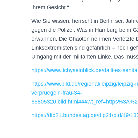
ihrem Gesicht.“
Wie Sie wissen, herrscht i
n Berlin
seit Jahr
gegen die Polizei. Was in Hamburg beim G20
erwähnen. Die Chaoten nehmen Verletz
te 
Linksextrem
ist
en sind gefährlich – noch gef
Umgang mit der militanten Linke. Das mus
https://www.tichyseinblick.de/daili-es-sentia
https://www.bild.de/regional/leipzig/leipzi
verpruegeln-frau-34-
65805320.bild.html###wt_ref=https%3A
https://dip21.bundestag.de/dip21/btd/19/1