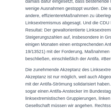
damals
dafür eingesetzt, dass bestehende
wenige Ausnahmen gestoppt wurden. Die seie
andere
, effizientere
Maßnahmen zu überleg
Linksextremismus abgesagt
. Und die CDU 
Resultat:
Der gewaltorientierte Linksextre
Steigerungszahlen auf
, insbesondere in G
einigen Monaten einen entsprechenden Ant
19/13521) mit der Forderung, Maßnahmen 
beschließen, einschließlich der Antifa.
#Ber
Die zunehmende Akzeptanz des Linksextre
Akzeptanz ist nur möglich, weil auch Abgeo
mit der Antifa-Strömung solidarisiert haben.
sogar
einen Antifa-
Anstecke
r im Bundestag
linksextremistischen Gruppierungen, linke
Gesellschaft müssen wir angehen. Rechtss