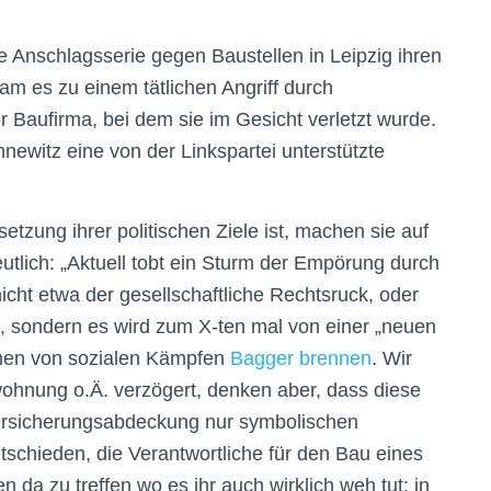
e Anschlagsserie gegen Baustellen in Leipzig ihren
am es zu
einem
tätliche
n Angriff
durch
er Baufirma
, bei de
m sie im Gesicht verletzt wurde.
newitz
eine von der Linkspartei unterstützte
etzung ihrer politischen Ziele ist, machen
sie
auf
tlich: „
Aktuell tobt ein Sturm der Empörung durch
icht etwa der gesellschaftliche Rechtsruck, oder
 sondern es wird zum X-ten mal von einer „neuen
hmen von sozialen Kämpfen
Bagger brennen
. Wir
ohnung o.Ä. verzögert, denken aber, dass diese
Versicherungsabdeckung nur symbolischen
schieden, die Verantwortliche für den Bau eines
 da zu treffen wo es ihr auch wirklich weh tut: in