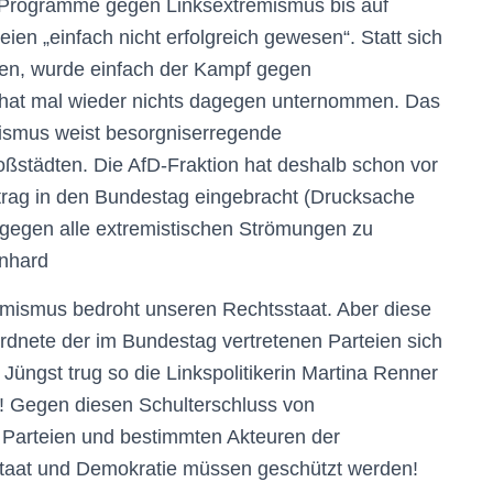
Pr
ogramme gegen Linksextremismus
bis auf
n „einfach nicht erfolgreich gewesen“. Statt sich
en, wurde
einfach der Kampf gegen
hat mal wieder nichts dagegen unternommen. Das
mismus weist besorgniserregende
roßstädten.
Die AfD-Fraktion hat deshalb
schon
vor
rag in den Bundestag eingebracht (Drucksache
gegen alle extremistischen Strömungen zu
nhard
mismus bedroht unseren Rechtsstaat. Aber diese
rdnete der im Bundestag vertretenen Parteien sich
 Jüngst trug
so
die Linkspolitikerin Martina Renner
!
Gegen diesen Schulterschluss von
n Parteien und bestimmten Akteuren der
taat und Demokratie müssen geschützt werden!