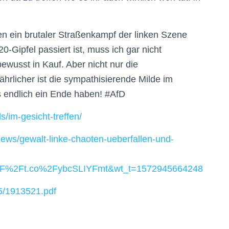
en ein
brutaler Straßenkampf
der linken Szene
-Gipfel passiert ist, muss ich gar nicht
bewusst in Kauf.
Aber nicht nur die
ährlicher
ist die sympathisierende Milde im
s
endlich
ein Ende haben! #AfD
ls/im-gesicht-treffen/
g-news/gewalt-linke-chaoten-ueberfallen-und-
%2F%2Ft.co%2FybcSLIYFmt&wt_t=1572945664248
35/1913521.pdf