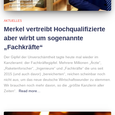
AKTUELLES
Merkel vertreibt Hochqualifizierte
aber wirbt um sogenannte
„Fachkräfte“
Der Gipfel der Unverschämtheit tagte heute mal wieder im
Kanzleramt: der Fachkräftegipfel. Mehrere Millionen „Ärzte“,
„Raketenforscher“, „Ingenieure“ und „Fachkräfte“ die uns seit
2015 (und auch davor) „bereicherten“, reichen scheinbar noch
nicht aus, um das neue deutsche Wirtschaftswunder zu stemmen.
Wir brauchen noch mehr davon, so die „größte Kanzlerin aller
Zeiten“.
Read more…