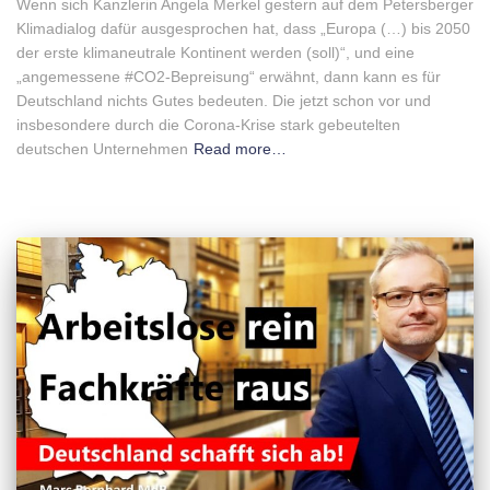
Wenn sich Kanzlerin Angela Merkel gestern auf dem Petersberger
Klimadialog dafür ausgesprochen hat, dass „Europa (…) bis 2050
der erste klimaneutrale Kontinent werden (soll)“, und eine
„angemessene #CO2-Bepreisung“ erwähnt, dann kann es für
Deutschland nichts Gutes bedeuten. Die jetzt schon vor und
insbesondere durch die Corona-Krise stark gebeutelten
deutschen Unternehmen
Read more…