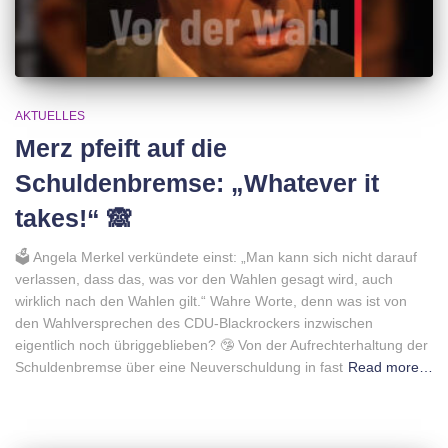
AKTUELLES
Merz pfeift auf die
Schuldenbremse: „Whatever it
takes!“ 🙈
🗳 Angela Merkel verkündete einst: „Man kann sich nicht darauf
verlassen, dass das, was vor den Wahlen gesagt wird, auch
wirklich nach den Wahlen gilt.“ Wahre Worte, denn was ist von
den Wahlversprechen des CDU-Blackrockers inzwischen
eigentlich noch übriggeblieben? 🤥 Von der Aufrechterhaltung der
Schuldenbremse über eine Neuverschuldung in fast
Read more…