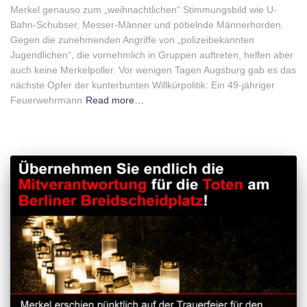
Merkel genauso zum „weihnachtlichen“ Stimmungsbild wie U-
Bahn-Schubser, Messer-Männer und pöbelnde Männerhorden.
Gegen die zunehmenden Angriffe von „polizeibekannten
Jugendlichen“, die vornehmlich in Gruppen auftreten, helfen aber
auch keine Merkelpoller. Vor wenigen Tagen Augsburg gab es das
nächste Opfer der kunterbunten Willkürpolitik: Ein 49-jähriger
Feuerwehrmann
Read more…