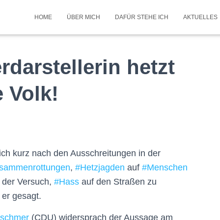
HOME
ÜBER MICH
DAFÜR STEHE ICH
AKTUELLES
darstellerin hetzt
 Volk!
ich kurz nach den Ausschreitungen in der
sammenrottungen
,
#
Hetzjagden
auf
#
Menschen
 der Versuch,
#
Hass
auf den Straßen zu
 er gesagt.
tschmer
(CDU) widersprach der Aussage am