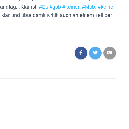
ndtag: „Klar ist:
#
Es
#
gab
#
keinen
#
Mob
,
#
keine
er klar und übte damit Kritik auch an einem Teil der