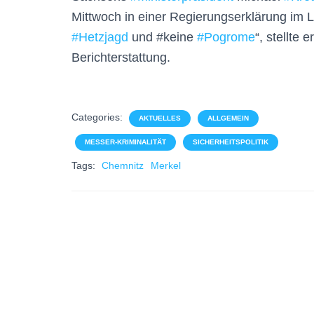
Mittwoch in einer Regierungserklärung im La
#
Hetzjagd
und #keine
#
Pogrome
“, stellte 
Berichterstattung.
Categories:
AKTUELLES
ALLGEMEIN
MESSER-KRIMINALITÄT
SICHERHEITSPOLITIK
Tags:
Chemnitz
Merkel