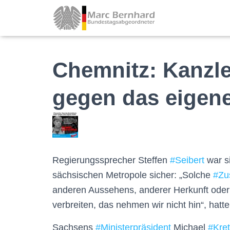
Chemnitz: Kanzler
gegen das eigene
Regierungssprecher Steffen
#
Seibert
war s
sächsischen Metropole sicher: „Solche
#
Zu
anderen Aussehens, anderer Herkunft oder
verbreiten, das nehmen wir nicht hin“, hatte
Sachsens
#
Ministerpräsident
Michael
#
Kre