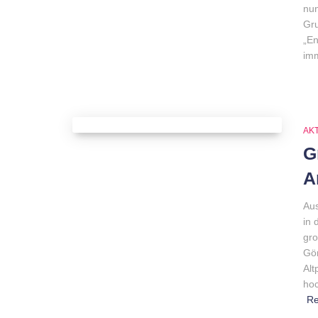
nun
Gru
„En
imm
AK
G
A
Aus
in 
gro
Gör
Alt
hoc
R