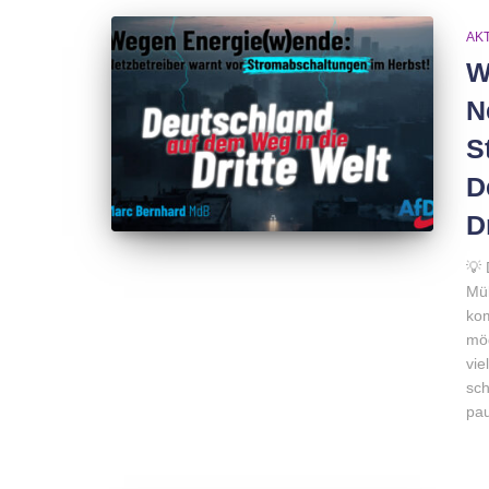
AK
W
N
S
D
D
💡 
Mül
kom
mög
vie
sch
pau