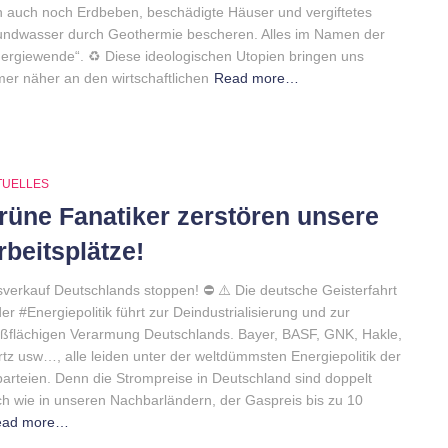
 auch noch Erdbeben, beschädigte Häuser und vergiftetes
ndwasser durch Geothermie bescheren. Alles im Namen der
ergiewende“. ♻️ Diese ideologischen Utopien bringen uns
er näher an den wirtschaftlichen
Read more…
TUELLES
rüne Fanatiker zerstören unsere
rbeitsplätze!
verkauf Deutschlands stoppen! ⛔ ⚠️ Die deutsche Geisterfahrt
der #Energiepolitik führt zur Deindustrialisierung und zur
ßflächigen Verarmung Deutschlands. Bayer, BASF, GNK, Hakle,
tz usw…, alle leiden unter der weltdümmsten Energiepolitik der
parteien. Denn die Strompreise in Deutschland sind doppelt
h wie in unseren Nachbarländern, der Gaspreis bis zu 10
ead more…