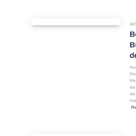
AK
B
B
d
Aus
Deu
Mer
die
die
Hak
R