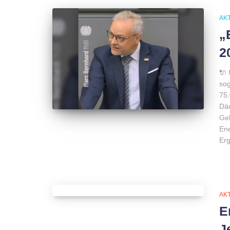
AK
„
2
🔌 
sog
75.
Däm
Gel
Ene
Erg
AK
E
J