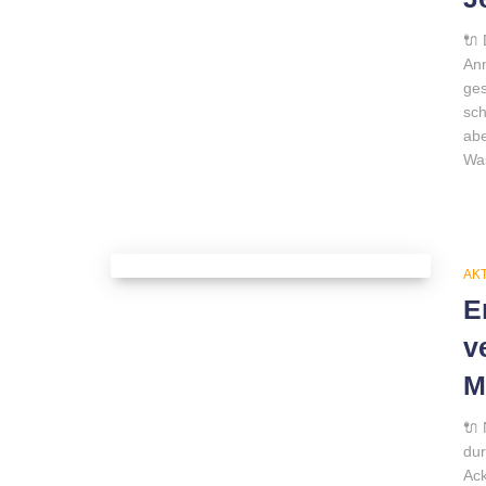
🔌 
Ann
ges
sch
abe
Wa
AK
E
v
M
🔌 
dur
Ack