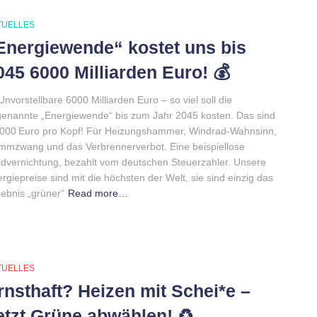
TUELLES
Energiewende“ kostet uns bis
045 6000 Milliarden Euro! 💰
Unvorstellbare 6000 Milliarden Euro – so viel soll die
enannte „Energiewende“ bis zum Jahr 2045 kosten. Das sind
000 Euro pro Kopf! Für Heizungshammer, Windrad-Wahnsinn,
mzwang und das Verbrennerverbot. Eine beispiellose
dvernichtung, bezahlt vom deutschen Steuerzahler. Unsere
rgiepreise sind mit die höchsten der Welt, sie sind einzig das
ebnis „grüner“
Read more…
TUELLES
rnsthaft? Heizen mit Schei*e –
etzt Grüne abwählen! ♻️