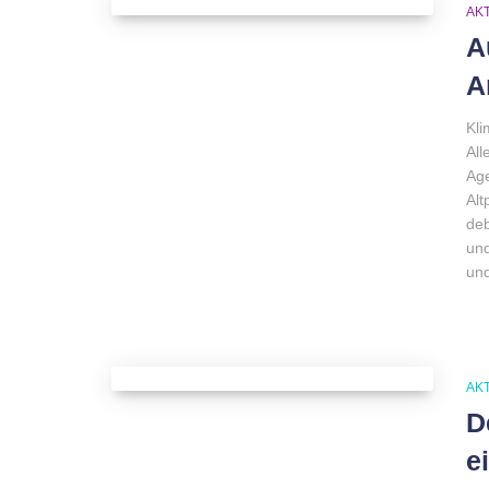
AK
A
A
Kli
All
Age
Alt
deb
und
und
AK
D
e