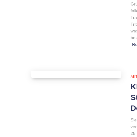
Grü
fal
Tra
Tri
was
bez
R
AK
K
S
D
Sie
ver
25 