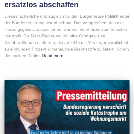
ersatzlos abschaffen
Dieses lächerliche und zugleich für den Bürger teure Politiktheater
der Bundesregierung war absehbar. Das Versprechen, das alte
Heizungsgesetz abzuschaffen, war von vornherein zum Scheitern
verurteilt. Die Merz-Regierung will eine Grüngas- und
Grünheizölquote einführen, die ab 2045 die Versorger verpflichtet,
zu einhundert Prozent klimaneutrale Brennstoffe zu liefern. Schon
die nackten Zahlen
Read more…