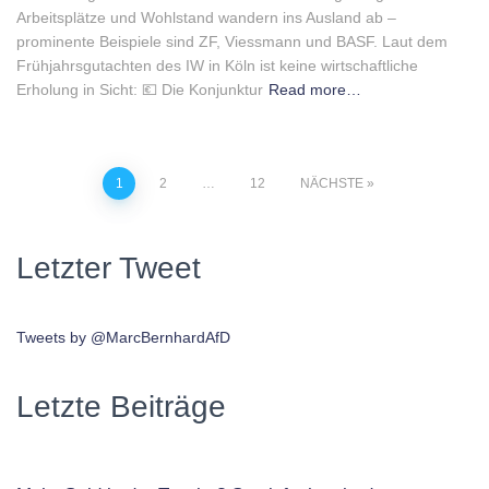
Arbeitsplätze und Wohlstand wandern ins Ausland ab –
prominente Beispiele sind ZF, Viessmann und BASF. Laut dem
Frühjahrsgutachten des IW in Köln ist keine wirtschaftliche
Erholung in Sicht: 💶 Die Konjunktur
Read more…
Beitragsnavigation
1
2
…
12
NÄCHSTE
Letzter Tweet
Tweets by @MarcBernhardAfD
Letzte Beiträge