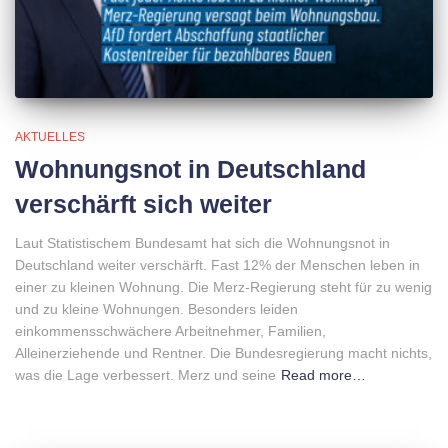
AKTUELLES
Wohnungsnot in Deutschland
verschärft sich weiter
Laut Statistischem Bundesamt hat sich die Wohnungsnot in
Deutschland weiter verschärft. Fast 12% der Menschen leben in
einer zu kleinen Wohnung. Die Merz-Regierung steht für zu wenig
und zu kleine Wohnungen. Besonders leiden
einkommensschwächere Arbeitnehmer, Familien,
Alleinerziehende und Rentner. Die Bundesregierung macht nichts,
was die Lage verbessert. Merz und seine
Read more…