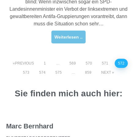
blind: Wenn inzwischen sogar ein SPD-
Landesinnenminister ein Verbot der linksextremen und
gewaltbereiten Antifa-Gruppierungen vorantreibt, dann
muss die Situation schon sehr…
Weiterlesen ..
PREVIOUS
1
…
569
570
571
572
573
574
575
…
859
NEXT
Sie finden mich auch hier:
Marc Bernhard