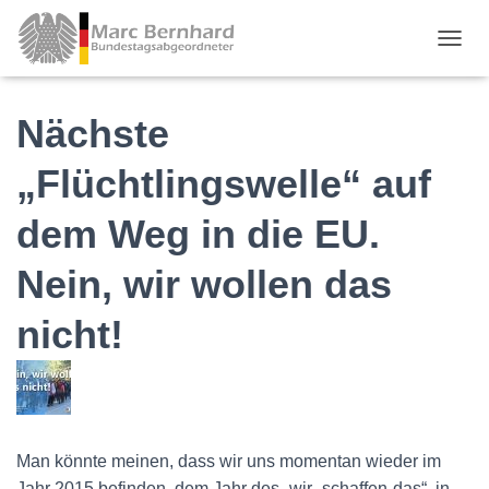
TOGGL
Nächste
„Flüchtlingswelle“ auf
dem Weg in die EU.
Nein, wir wollen das
nicht!
Man könnte meinen, dass wir uns momentan wieder im
Jahr 2015 befinden, dem Jahr des „wir- schaffen-das“, in