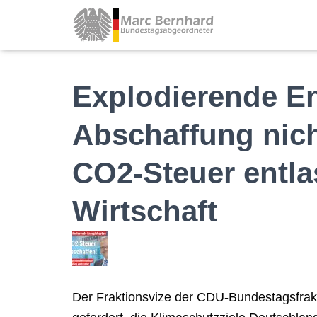
Explodierende En
Abschaffung nic
CO2-Steuer entla
Wirtschaft
Der Fraktionsvize der CDU-Bundestagsfrak