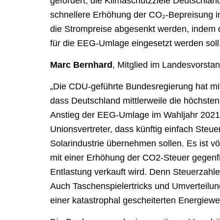
gefordert, die Klimaschutzziele Deutschland
schnellere Erhöhung der CO₂-Bepreisung im
die Strompreise abgesenkt werden, indem 
für die EEG-Umlage eingesetzt werden soll
Marc Bernhard
, Mitglied im Landesvorsta
„Die CDU-geführte Bundesregierung hat mit
dass Deutschland mittlerweile die höchsten
Anstieg der EEG-Umlage im Wahljahr 2021 
Unionsvertreter, dass künftig einfach Steu
Solarindustrie übernehmen sollen. Es ist v
mit einer Erhöhung der CO2-Steuer gegenfi
Entlastung verkauft wird. Denn Steuerzahl
Auch Taschenspielertricks und Umverteilun
einer katastrophal gescheiterten Energie