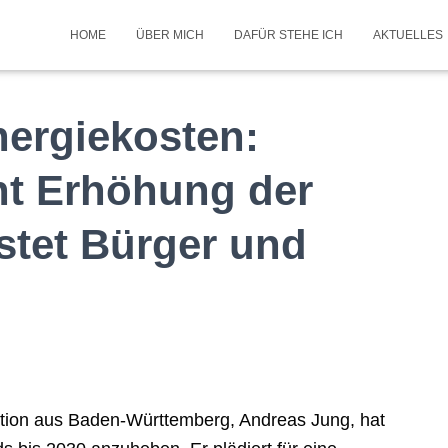
HOME
ÜBER MICH
DAFÜR STEHE ICH
AKTUELLES
ergiekosten:
ht Erhöhung der
stet Bürger und
tion aus Baden-Württemberg, Andreas Jung, hat