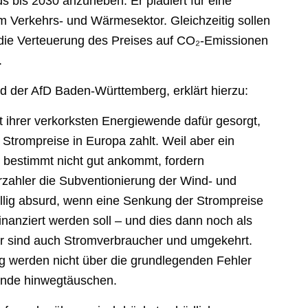
s bis 2030 anzuheben. Er plädiert für eine
 Verkehrs- und Wärmesektor. Gleichzeitig sollen
die Verteuerung des Preises auf CO₂-Emissionen
.
nd der AfD Baden-Württemberg, erklärt hierzu:
 ihrer verkorksten Energiewende dafür gesorgt,
 Strompreise in Europa zahlt. Weil aber ein
bestimmt nicht gut ankommt, fordern
erzahler die Subventionierung der Wind- und
öllig absurd, wenn eine Senkung der Strompreise
nanziert werden soll – und dies dann noch als
er sind auch Stromverbraucher und umgekehrt.
g werden nicht über die grundlegenden Fehler
wende hinwegtäuschen.