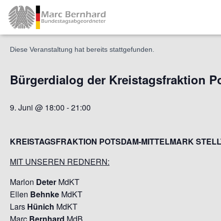
« Alle Veranstaltungen
Diese Veranstaltung hat bereits stattgefunden.
Bürgerdialog der Kreistagsfraktion 
9. Juni @ 18:00
-
21:00
KREISTAGSFRAKTION POTSDAM-MITTELMARK STELL
MIT UNSEREN REDNERN:
Marlon
Deter
MdKT
Ellen
Behnke
MdKT
Lars
Hünich
MdKT
Marc
Bernhard
MdB