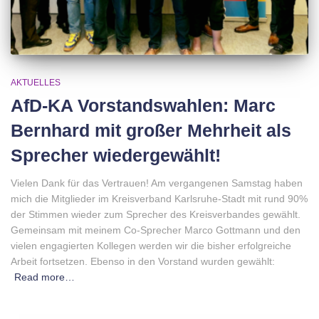
AKTUELLES
AfD-KA Vorstandswahlen: Marc
Bernhard mit großer Mehrheit als
Sprecher wiedergewählt!
Vielen Dank für das Vertrauen! Am vergangenen Samstag haben
mich die Mitglieder im Kreisverband Karlsruhe-Stadt mit rund 90%
der Stimmen wieder zum Sprecher des Kreisverbandes gewählt.
Gemeinsam mit meinem Co-Sprecher Marco Gottmann und den
vielen engagierten Kollegen werden wir die bisher erfolgreiche
Arbeit fortsetzen. Ebenso in den Vorstand wurden gewählt:
Read more…