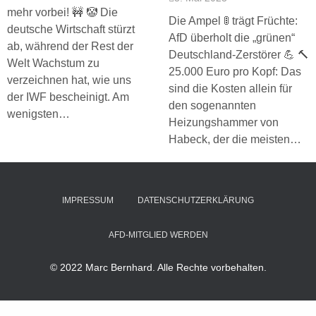
mehr vorbei! 🚧 🤡 Die
Die Ampel 🚦 trägt Früchte:
deutsche Wirtschaft stürzt
AfD überholt die „grünen“
ab, während der Rest der
Deutschland-Zerstörer 💪 🔨
Welt Wachstum zu
25.000 Euro pro Kopf: Das
verzeichnen hat, wie uns
sind die Kosten allein für
der IWF bescheinigt. Am
den sogenannten
wenigsten…
Heizungshammer von
Habeck, der die meisten…
IMPRESSUM
DATENSCHUTZERKLÄRUNG
AFD-MITGLIED WERDEN
© 2022 Marc Bernhard. Alle Rechte vorbehalten.