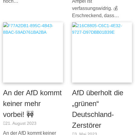
noch…
Ampel ist
verfassungswidrig. 💰
Erschreckend, dass…
An der AfD kommt
AfD überholt die
keiner mehr
„grünen“
vorbei! 🚧
Deutschland-
21. August 2023
Zerstörer
An der AfD kommt keiner
3. Mai 2023