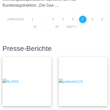
Bundestagsfraktion: „Die Gas-…
PREVIOUS
1
…
4
5
6
7
8
9
10
…
20
NEXT
Presse-Berichte