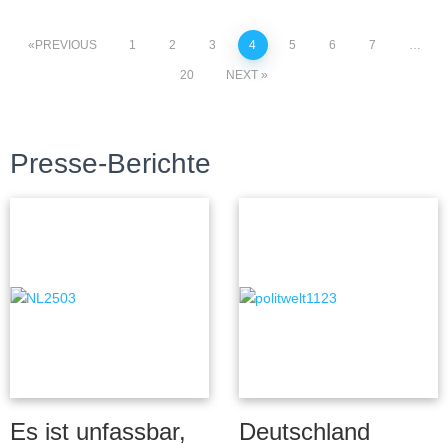
PREVIOUS
1
2
3
4
5
6
7
…
20
NEXT
Presse-Berichte
Es ist unfassbar,
Deutschland