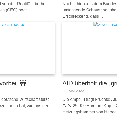
 von der Realität überholt.
Nachrichten aus dem Bundesv
tzes (GEG) noch…
umfassende Schattenhaushalt 
Erschreckend, dass…
orbei! 🚧
AfD überholt die „g
3. Mai 2023
 deutsche Wirtschaft stürzt
Die Ampel 🚦 trägt Früchte: A
zeichnen hat, wie uns der
💪 🔨 25.000 Euro pro Kopf: 
Heizungshammer von Habeck