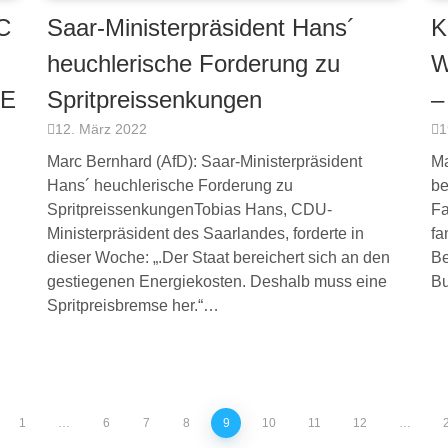
C
Saar-Ministerpräsident Hans´
K
heuchlerische Forderung zu
W
E
Spritpreissenkungen
–
12. März 2022
1
Marc Bernhard (AfD): Saar-Ministerpräsident
Ma
Hans´ heuchlerische Forderung zu
be
SpritpreissenkungenTobias Hans, CDU-
Fa
Ministerpräsident des Saarlandes, forderte in
fa
dieser Woche: „.Der Staat bereichert sich an den
Be
gestiegenen Energiekosten. Deshalb muss eine
Bu
Spritpreisbremse her.“…
1
…
6
7
8
9
10
11
12
…