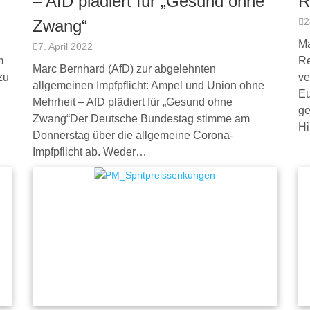
– AfD plädiert für „Gesund ohne
R
2
Zwang“
Ma
7. April 2022
m
Re
Marc Bernhard (AfD) zur abgelehnten
zu
ve
allgemeinen Impfpflicht: Ampel und Union ohne
Eu
Mehrheit – AfD plädiert für „Gesund ohne
ge
Zwang“Der Deutsche Bundestag stimme am
Hi
Donnerstag über die allgemeine Corona-
Impfpflicht ab. Weder…