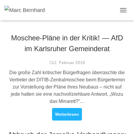
TOGGL
Moschee-Pläne in der Kritik! — AfD
im Karlsruher Gemeinderat
12. Februar 2018
Die große Zahl kritischer Bürgerfragen überraschte die
Vertreter der DITIB-Zentralmoschee beim Bürgertermin
zur Vorstellung der Pläne ihres Neubaus – nicht auf
jede hatten sie eine nachvollziehbare Antwort. „Wozu
das Minarett?“…
Weiterlesen