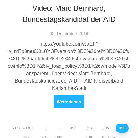
Video: Marc Bernhard,
Bundestagskandidat der AfD
2. Dezember 2016
https://youtube.com/watch?
v=mEp8mu6XtL8%3Fversion%3D3%26rel%3D0%26fs
%3D1%26autohide%3D2%26showsearch%3D0%26sh
owinfo%3D1%26iv_load_policy%3D1%26wmode%3Dtr
ansparent : über Video: Marc Bernhard,
Bundestagskandidat der AfD — AfD Kreisverband
Karlsruhe-Stadt
Weiterlesen
PREVIOUS
1
…
393
394
395
396
397
398
399
…
408
NEXT