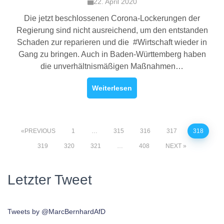
22. April 2020
Die jetzt beschlossenen Corona-Lockerungen der
Regierung sind nicht ausreichend, um den entstanden
Schaden zur reparieren und die #Wirtschaft wieder in
Gang zu bringen. Auch in Baden-Württemberg haben
die unverhältnismäßigen Maßnahmen…
Weiterlesen
PREVIOUS
1
…
315
316
317
318
319
320
321
…
408
NEXT
Letzter Tweet
Tweets by @MarcBernhardAfD