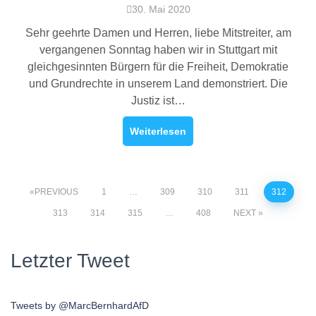
30. Mai 2020
Sehr geehrte Damen und Herren, liebe Mitstreiter, am
vergangenen Sonntag haben wir in Stuttgart mit
gleichgesinnten Bürgern für die Freiheit, Demokratie
und Grundrechte in unserem Land demonstriert. Die
Justiz ist…
Weiterlesen
PREVIOUS
1
…
309
310
311
312
313
314
315
…
408
NEXT
Letzter Tweet
Tweets by @MarcBernhardAfD