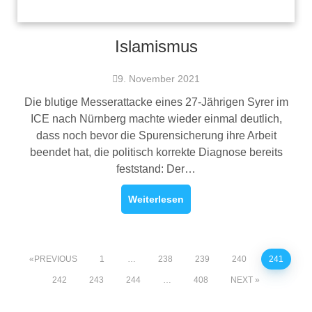
Islamismus
9. November 2021
Die blutige Messerattacke eines 27-Jährigen Syrer im
ICE nach Nürnberg machte wieder einmal deutlich,
dass noch bevor die Spurensicherung ihre Arbeit
beendet hat, die politisch korrekte Diagnose bereits
feststand: Der…
Weiterlesen
PREVIOUS
1
…
238
239
240
241
242
243
244
…
408
NEXT