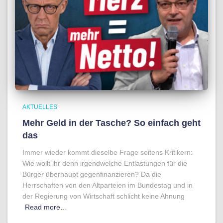
AKTUELLES
Mehr Geld in der Tasche? So einfach geht
das
Immer wieder kommt dieselbe Frage seitens Kritikern:
Wie wollt ihr denn irgendwelche Entlastungen für die
Bürger überhaupt gegenfinanzieren? Da die
Herrschaften von den Altparteien im Bundestag und in
der Regierung von Wirtschaft schlicht keine Ahnung
Read more…