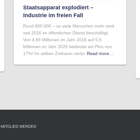
Staatsapparat explodiert –
Industrie im freien Fall
Rund 800.000 – so viele Menschen mehr sind
seit 2016 im öffentlichen Dienst beschäftigt.
Von 4,69 Millionen im Jahr 2016 auf 5,5
Millionen im Jahr 2025 bedeutet ein Plus von
17%! Im selben Zeitraum verlor
Read more…
-MITGLIED WERDEN