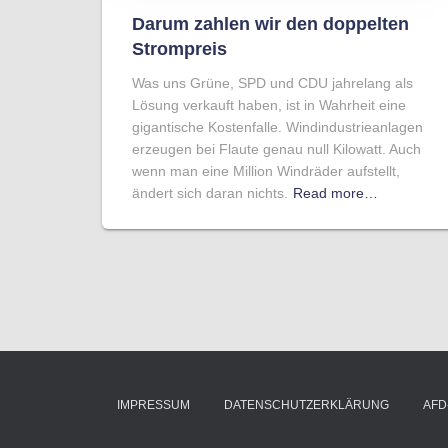
Darum zahlen wir den doppelten
Strompreis
Was uns Grüne, SPD und CDU jahrelang als
Lösung verkauft haben, ist in Wahrheit eine
gigantische Kostenfalle. Windindustrieanlagen
erzeugen bei Flaute genau null Kilowatt. Auch
wenn man eine Million Windräder aufstellt,
ändert sich daran nichts.
Read more…
IMPRESSUM
DATENSCHUTZERKLÄRUNG
AFD