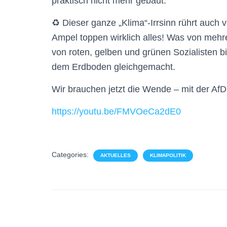
praktisch nicht mehr gebaut.
♻️ Dieser ganze „Klima“-Irrsinn rührt auch
Ampel toppen wirklich alles! Was von meh
von roten, gelben und grünen Sozialisten b
dem Erdboden gleichgemacht.
Wir brauchen jetzt die Wende – mit der AfD
https://youtu.be/FMVOeCa2dE0
Categories:
AKTUELLES
KLIMAPOLITIK