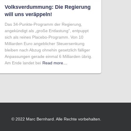
Volksverdummung: Die Regierung
will uns veräppeln!
Das 34-Punkte-Programm der Regierung,
angekündigt als „große Entlastung“, entpuppt
sich als reines Placebo-Programm. Von 10
Milliarden Euro angeblicher Steuersenkung
bleiben nach Abzug ohnehin gesetzlich fälliger
Anpassungen gerade einmal 6 Milliarden übrig.
Am Ende landet bei
Read more…
© 2022 Marc Bernhard. Alle Rechte vorbehalten.