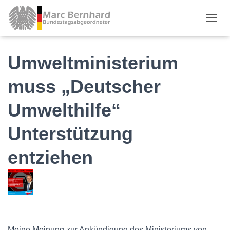
TOGGL
Umweltministerium
muss „Deutscher
Umwelthilfe“
Unterstützung
entziehen
Meine Meinung zur Ankündigung des Ministeriums von