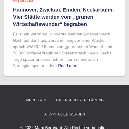
AKTUELLES
Hannover, Zwickau, Emden, Neckarsulm:
Vier Städte werden vom „grünen
Wirtschaftswunder“ begraben
Es ist ein Verrat an Hunderttausenden Arbeitnehmern.
Noch auf der Hauptversammlung vor einer Woche
sprach VW-Chef Blume von „geordnetem Wandel“ und
50.000 sozialverträglichen Stellenstreichungen. Sechs
Tage später unterschrieb er intern offenbar ein
Strategiepapier mit dem
Read more…
IMPRESSUM
DATENSCHUTZERKLÄRUNG
AFD-MITGLIED WERDEN
© 2022 Marc Bernhard. Alle Rechte vorbehalten.