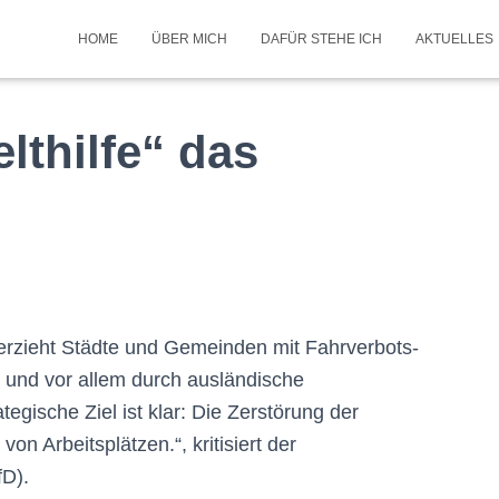
HOME
ÜBER MICH
DAFÜR STEHE ICH
AKTUELLES
thilfe“ das
erzieht Städte und Gemeinden mit Fahrverbots-
g und vor allem durch ausländische
egische Ziel ist klar: Die Zerstörung der
on Arbeitsplätzen.“, kritisiert der
D).