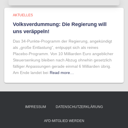
AKTUELLES
Volksverdummung: Die Regierung will
uns veräppeln!
Das 34-Punkte-Programm der Regierung, angekündigt
als „große Entlastung“, entpuppt sich als reines
Placebo-Programm. Von 10 Milliarden Euro angeblicher
Steuersenkung bleiben nach Abzug ohnehin gesetzlich
fälliger Anpassungen gerade einmal 6 Milliarden übrig.
Am Ende landet bei
Read more…
IMPRESSUM
DATENSCHUTZERKLÄRUNG
AFD-MITGLIED WERDEN