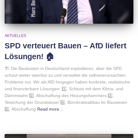
AKTUELLES
SPD verteuert Bauen – AfD liefert
Lösungen! 🏠
🏗 Die Baukosten in Deutschland explodieren, aber die SPD
schaut weiter tatenlos zu und verwaltet die selbstverursachten
Probleme nur. Wir als AfD hingegen haben konkrete, realistische
und finanzierbare Lösungen: 1️⃣. Schluss mit dem Klima- und
Dämmwahn 2️⃣. Abschaffung des Heizungshammers 3️⃣.
Streichung der Grundsteuer 4️⃣. Bürokratieabbau im Bauwesen
5️⃣. Abschaffung
Read more…