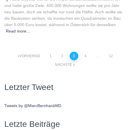
und hatte große Ziele: 400.000 Wohnungen wollte sie pro Jahr
neu bauen, doch sie schaffte nur rund die Hälfte. Auch wollte sie
die Baukosten senken, da inzwischen ein Quadratmeter im Bau
über 5.000 Euro kostet, während in Österreich für denselben
Read more…
Beitragsnavigation
VORHERIGE
1
2
3
4
…
12
NÄCHSTE
Letzter Tweet
Tweets by @MarcBernhardAfD
Letzte Beiträge