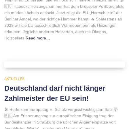
Wahnsinn: Eurokraten planen noch schlimmeren Heizhammer! 🤪
🇪🇺 Habecks Heizungshammer hat dem Brüsseler Politbüro bloß
ein müdes Lächeln entlockt. Jetzt zeigt die EU-„Herrscher:in“ der
Berliner Ampel, wo der richtige Hammer hängt: 🔥 Spätestens ab
2029 will die EU ausschließlich Wärmepumpen als Heizungen
erlauben. Jegliche anderen Heizarten, auch mit Ökogas,
Holzpellets
Read more…
AKTUELLES
Deutschland darf nicht länger
Zahlmeister der EU sein!
🎤 Rede zum Europatag ⭐️: Scholz vergisst wichtigsten Satz 🤯
🇪🇺 Am Erinnerungstag zur europäischen Einigung trug der
Bundeskanzler in Straßburg die üblichen Allgemeinplätze vor:
Angebliche „Werte“, „gesteuerte Migration“, neue