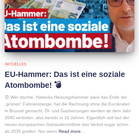
AKTUELLES
EU-Hammer: Das ist eine soziale
Atombombe! 💣
😡 Wer dachte, Habecks Heizungshammer wäre das Ende der
„grünen“ Fahnenstange, hat die Rechnung ohne die Eurokraten
in Brüssel gemacht: Öl- und Gasheizungen werden ab dem Jahr
2040 verboten, also bereits in 16 Jahren. Eigentlich soll laut der
neuen europäischen Gebäuderichtlinie das Verbot sogar schon
ab 2035 greifen. Nur wenn
Read more…