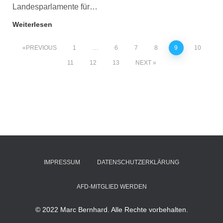
Landesparlamente für…
Weiterlesen
PREVIOUS
1
…
6
7
8
9
10
11
12
13
NEXT
IMPRESSUM
DATENSCHUTZERKLÄRUNG
AFD-MITGLIED WERDEN
© 2022 Marc Bernhard. Alle Rechte vorbehalten.