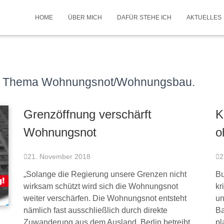
HOME
ÜBER MICH
DAFÜR STEHE ICH
AKTUELLES
 zum Thema Wohnungsnot/Wohnungsbau.
Grenzöffnung verschärft
K
Wohnungsnot
o
21. November 2018
2
„Solange die Regierung unsere Grenzen nicht
Bu
wirksam schützt wird sich die Wohnungsnot
kr
weiter verschärfen. Die Wohnungsnot entsteht
un
nämlich fast ausschließlich durch direkte
Ba
Zuwanderung aus dem Ausland. Berlin betreibt
pl