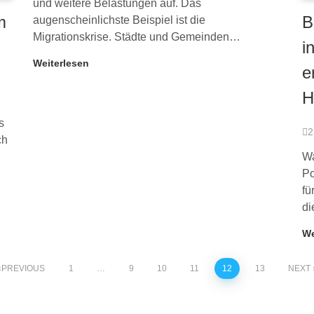
und weitere Belastungen auf. Das
m
B
augenscheinlichste Beispiel ist die
Migrationskrise. Städte und Gemeinden…
i
Weiterlesen
e
H
s
2
ch
Wa
Po
fü
di
We
PREVIOUS
1
…
9
10
11
12
13
NEXT