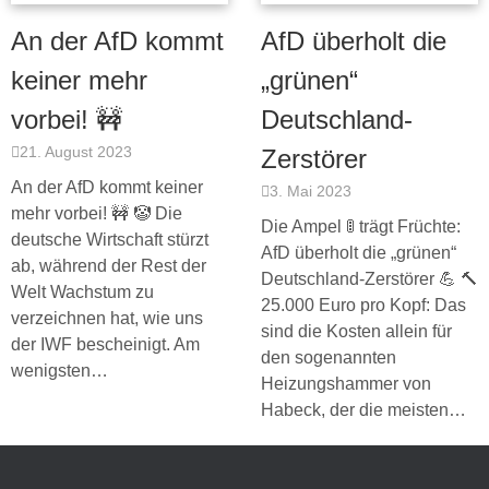
An der AfD kommt
AfD überholt die
keiner mehr
„grünen“
vorbei! 🚧
Deutschland-
21. August 2023
Zerstörer
An der AfD kommt keiner
3. Mai 2023
mehr vorbei! 🚧 🤡 Die
Die Ampel 🚦 trägt Früchte:
deutsche Wirtschaft stürzt
AfD überholt die „grünen“
ab, während der Rest der
Deutschland-Zerstörer 💪 🔨
Welt Wachstum zu
25.000 Euro pro Kopf: Das
verzeichnen hat, wie uns
sind die Kosten allein für
der IWF bescheinigt. Am
den sogenannten
wenigsten…
Heizungshammer von
Habeck, der die meisten…