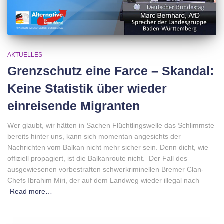
AKTUELLES
Grenzschutz eine Farce – Skandal:
Keine Statistik über wieder
einreisende Migranten
Wer glaubt, wir hätten in Sachen Flüchtlingswelle das Schlimmste
bereits hinter uns, kann sich momentan angesichts der
Nachrichten vom Balkan nicht mehr sicher sein. Denn dicht, wie
offiziell propagiert, ist die Balkanroute nicht. Der Fall des
ausgewiesenen vorbestraften schwerkriminellen Bremer Clan-
Chefs Ibrahim Miri, der auf dem Landweg wieder illegal nach
Read more…