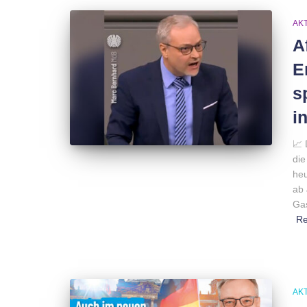
AK
A
E
s
i
📈 
die
heu
ab 
Gas
R
AK