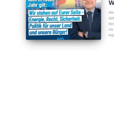
W
Wir
daf
bes
als
eig