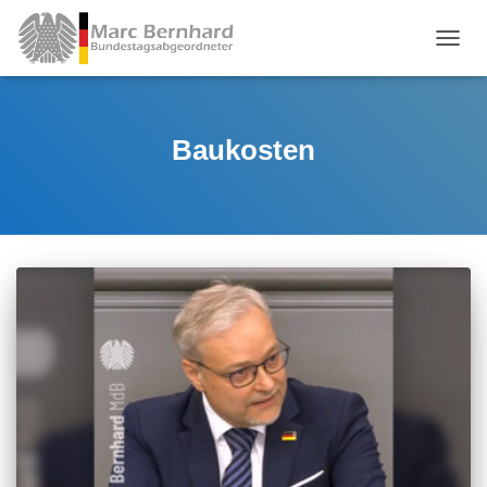
TOGGL
Baukosten