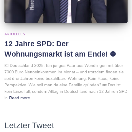
AKTUELLES
12 Jahre SPD: Der
Wohnungsmarkt ist am Ende! ⛔️
💶 Deutschland 2025: Ein junges Paar aus Wendlingen mit über
7000 Euro Nettoeinkommen im Monat – und trotzdem finden sie
seit drei Jahren keine bezahlbare Wohnung. Kein Haus, keine
Perspektive. Wie soll man da eine Familie gründen? 🏡 Das ist
kein Einzelfall, sondern Alltag in Deutschland nach 12 Jahren SPD
in
Read more…
Letzter Tweet