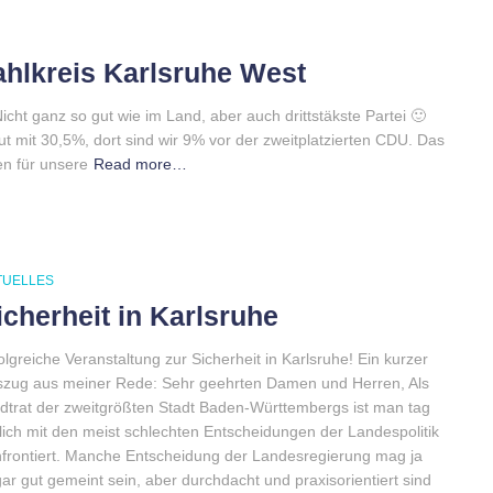
Wahlkreis Karlsruhe West
ht ganz so gut wie im Land, aber auch drittstäkste Partei 🙂
ut mit 30,5%, dort sind wir 9% vor der zweitplatzierten CDU. Das
n für unsere
Read more…
TUELLES
icherheit in Karlsruhe
olgreiche Veranstaltung zur Sicherheit in Karlsruhe! Ein kurzer
zug aus meiner Rede: Sehr geehrten Damen und Herren, Als
dtrat der zweitgrößten Stadt Baden-Württembergs ist man tag
lich mit den meist schlechten Entscheidungen der Landespolitik
frontiert. Manche Entscheidung der Landesregierung mag ja
ar gut gemeint sein, aber durchdacht und praxisorientiert sind