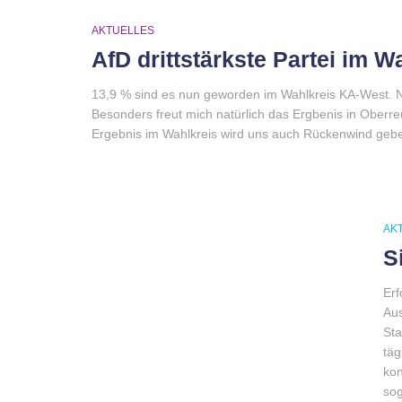
AKTUELLES
AfD drittstärkste Partei im 
13,9 % sind es nun geworden im Wahlkreis KA-West. Nic
Besonders freut mich natürlich das Ergbenis in Oberre
Ergebnis im Wahlkreis wird uns auch Rückenwind gebe
AK
S
Erf
Aus
Sta
täg
kon
sog