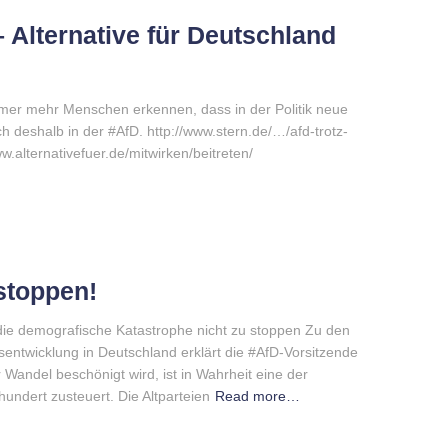
 Alternative für Deutschland
mmer mehr Menschen erkennen, dass in der Politik neue
eshalb in der ‪#‎AfD‬. http://www.stern.de/…/afd-trotz-
w.alternativefuer.de/mitwirken/beitreten/
stoppen!
 die demografische Katastrophe nicht zu stoppen Zu den
ntwicklung in Deutschland erklärt die ‪#‎AfD‬-Vorsitzende
 Wandel beschönigt wird, ist in Wahrheit eine der
undert zusteuert. Die Altparteien
Read more…