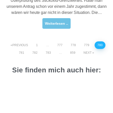
Überprüfung des Stickoxid-Grenzwertes. Hätte man
unserem Antrag schon vor einem Jahr zugestimmt, dann
wären wir heute gar nicht in dieser Situation. Die…
Weiterlesen ..
PREVIOUS
1
…
777
778
779
780
781
782
783
…
859
NEXT
Sie finden mich auch hier: