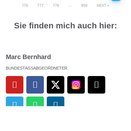
776
777
778
…
859
NEXT
Sie finden mich auch hier:
Marc Bernhard
BUNDESTAGSABGEORDNETER