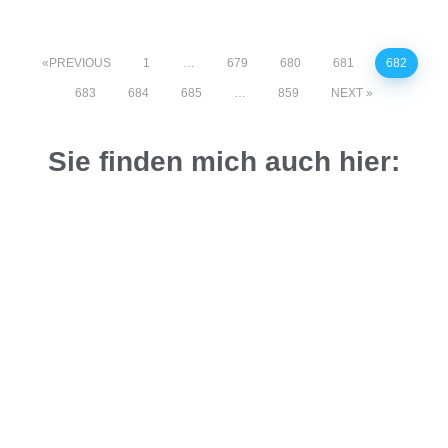
PREVIOUS
1
…
679
680
681
682
683
684
685
…
859
NEXT
Sie finden mich auch hier: