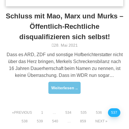
Schluss mit Mao, Marx und Murks –
Öffentlich-Rechtliche
disqualifizieren sich selbst!
28. Mai 2021
Dass es ARD, ZDF und sonstige Hofberichterstatter nicht
über das Herz bringen, Merkels Schreckensbilanz nach
16 Jahren Dauerherrschaft beim Namen zu nennen, ist
keine Überraschung. Dass im WDR nun sogar…
Weiterlesen ..
PREVIOUS
1
…
534
535
536
537
538
539
540
…
859
NEXT