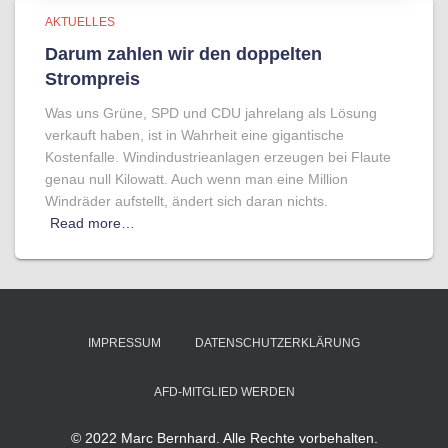
AKTUELLES
Darum zahlen wir den doppelten
Strompreis
Was uns Grüne, SPD und CDU jahrelang als Lösung
verkauft haben, ist in Wahrheit eine gigantische
Kostenfalle. Windindustrieanlagen erzeugen bei Flaute
genau null Kilowatt. Auch wenn man eine Million
Windräder aufstellt, ändert sich daran nichts.
Read more…
IMPRESSUM
DATENSCHUTZERKLÄRUNG
AFD-MITGLIED WERDEN
© 2022 Marc Bernhard. Alle Rechte vorbehalten.