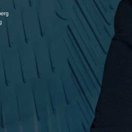
berg
g