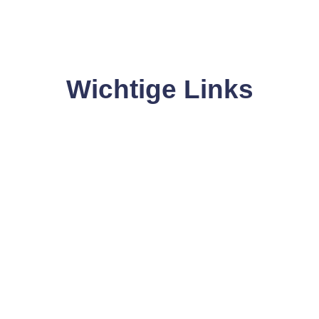
Wichtige Links
Hier gelangen Sie schnell zu den wichtigsten Seiten.
mine
Magazin
BLACKO
Blick-/Brenn-/Stand-PUNKTE
SOMMERKAMPAGNE