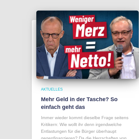
AKTUELLES
Mehr Geld in der Tasche? So
einfach geht das
Immer wieder kommt dieselbe Frage seitens
Kritikern: Wie wollt ihr denn irgendwelche
Entlastungen für die Bürger überhaupt
gegenfinanzieren? Da die Herrschaften von