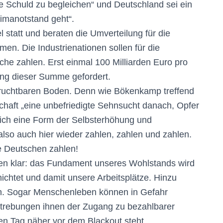
e Schuld zu begleichen“ und Deutschland sei ein
limanotstand geht“.
l statt und beraten die Umverteilung für die
n. Die Industrienationen sollen für die
e zahlen. Erst einmal 100 Milliarden Euro pro
hung dieser Summe gefordert.
d fruchtbaren Boden. Denn wie Bökenkamp treffend
schaft „eine unbefriedigte Sehnsucht danach, Opfer
leich eine Form der Selbsterhöhung und
lso auch hier wieder zahlen, zahlen und zahlen.
die Deutschen zahlen!
en klar: das Fundament unseres Wohlstands wird
ichtet und damit unsere Arbeitsplätze. Hinzu
. Sogar Menschenleben können in Gefahr
strebungen ihnen der Zugang zu bezahlbarer
en Tag näher vor dem Blackout steht.