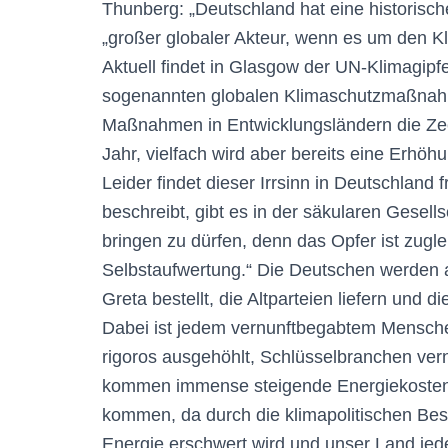
Thunberg: „Deutschland hat eine historisch
„großer globaler Akteur, wenn es um den K
Aktuell findet in Glasgow der UN-Klimagipfe
sogenannten globalen Klimaschutzmaßnahme
Maßnahmen in Entwicklungsländern die Zech
Jahr, vielfach wird aber bereits eine Erhö
Leider findet dieser Irrsinn in Deutschlan
beschreibt, gibt es in der säkularen Gesell
bringen zu dürfen, denn das Opfer ist zug
Selbstaufwertung.“ Die Deutschen werden a
Greta bestellt, die Altparteien liefern und 
Dabei ist jedem vernunftbegabtem Mensch
rigoros ausgehöhlt, Schlüsselbranchen vern
kommen immense steigende Energiekosten
kommen, da durch die klimapolitischen Be
Energie erschwert wird und unser Land jed