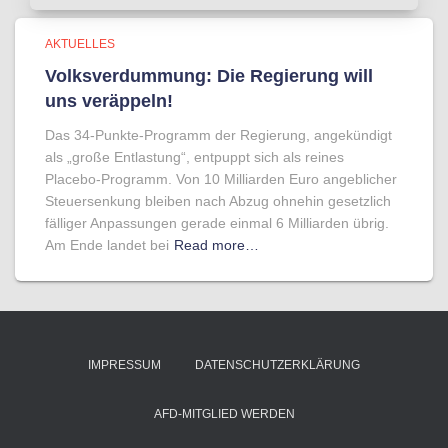
AKTUELLES
Volksverdummung: Die Regierung will
uns veräppeln!
Das 34-Punkte-Programm der Regierung, angekündigt
als „große Entlastung“, entpuppt sich als reines
Placebo-Programm. Von 10 Milliarden Euro angeblicher
Steuersenkung bleiben nach Abzug ohnehin gesetzlich
fälliger Anpassungen gerade einmal 6 Milliarden übrig.
Am Ende landet bei
Read more…
IMPRESSUM
DATENSCHUTZERKLÄRUNG
AFD-MITGLIED WERDEN