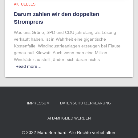
AKTUELLES
Darum zahlen wir den doppelten
Strompreis
Was uns Grüne, SPD und CDU jahrelang als Lösung
verkauft haben, ist in Wahrheit eine gigantische
Kostenfalle. Windindustrieanlagen erzeugen bei Flaute
genau null Kilowatt. Auch wenn man eine Million
Windräder aufstellt, ändert sich daran nichts.
Read more…
IMPRESSUM
DATENSCHUTZERKLÄRUNG
AFD-MITGLIED WERDEN
© 2022 Marc Bernhard. Alle Rechte vorbehalten.