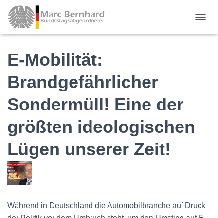
TOGGL
E-Mobilität:
Brandgefährlicher
Sondermüll! Eine der
größten ideologischen
Lügen unserer Zeit!
Während in Deutschland die Automobilbranche auf Druck
der Politik vor dem Umbruch steht, um den Umstieg auf E-