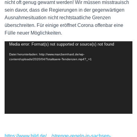
nicht oft genug gewarnt werden! Wir müssen misstrauisch
sein davor, dass die Regierungen in der gegenwärtigen
Ausnahmesituation nicht rechtstaatliche Grenzen
überschreiten. Für einige eröffnet Corona offenbar eine
Fülle neuer Möglichkeiten.
Media error: Format(s) not supported or source(s) not found
Video-
Player
Datei herunterladen: http://www.marcbernhard.de/wp-
content/uploads/2020/04/Totalitaere-Tendenzen.mp4?_=1
https://www.bild.de/…/strenge-regeln-in-sachsen-