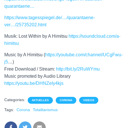
quarantaene…
https://www.tagesspiegel.de/…/quarantaene-
ver…/25735202.html
Musik: Lost Within by A Himitsu
https://soundcloud.com/a-
himitsu
Music by A Himitsu (
https://youtube.com/channel/UCgFwu-
j5
…)
Free Download / Stream:
http://bit.ly/2RuWYmu
Music promoted by Audio Library
https://youtu.be/DHNZeIy4kjs
Categories:
AKTUELLES
CORONA
VIDEOS
Tags:
Corona
Totalitarismus