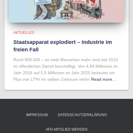
AKTUELLES
Staatsapparat explodiert – Industrie im
freien Fall
Rund 800.000 – so viele Menschen mehr sind seit 2016
im öffentlichen Dienst beschäftigt. Von 4,69 Millionen im
Jahr 2016 auf 5,5 Millionen im Jahr 2025 bedeutet ein
Plus von 17%! Im selben Zeitraum verlor
Read more…
IMPRESSUM
DATENSCHUTZERKLÄRUNG
AFD-MITGLIED WERDEN