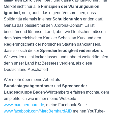
Milliarden Euro
vereinbart, und damit das funktioniert, hat
Merkel nicht nur alle
Prinzipien der Währungsunion
ignoriert
, nein, auch das eigene Versprechen, dass
Solidarität niemals in einer
Schuldenunion
enden darf.
Genau das passiert mit den „Corona-Bonds“. Es ist
beschämend für unser Land, aber wir Deutschen müssen
dem österreichischen Kanzler Sebastian Kurz und den
Regierungschefs der nördlichen Staaten dankbar sein,
dass sie sich dieser
Spendierfreudigkeit widersetzen
.
Wir werden nicht locker lassen und unbeirrt weiterkämpfen,
denn unser Land hat Besseres verdient, als diese
Deutschland-Abschaffer!
Wer mehr über meine Arbeit als
Bundestagsabgeordneter
und
Sprecher der
Landesgruppe
Baden-Württemberg erfahren möchte, dem
empfehle ich wie immer meine Webseite
www.marcbernhard.de
, meine Facebook-Seite
www.facebook.com/MarcBernhardAfD
meinen YouTube-